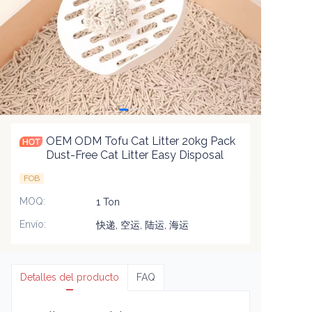
OEM ODM Tofu Cat Litter 20kg Pack
Dust-Free Cat Litter Easy Disposal
FOB
MOQ
:
1 Ton
Envío
:
快递, 空运, 陆运, 海运
Detalles del producto
FAQ