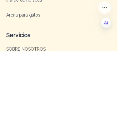
tira de carne seca
Arena para gatos
Servicios
ES
SOBRE NOSOTROS
OEM y ODM
Preguntas frecuentes
Contacto
Gerente de Ventas: Sofía
TEL: +86 19003293996
Correo electrónico: sophia@shengxipet.com