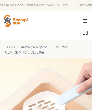
ficial de Hebei Shengxi Pet Food Co., Ltd.!
¡Bienvenido al sitio 
¡Bienvenido al sitio
web oficial de Hebei
Shengxi Pet Food Co.,
Ltd.!
INICIO
PRODUCTOS
TODO
Arena para gatos
Arena para gatos
Cat Litter
Cat Litter
NOTICIAS
OEM ODM Tofu Cat Litter 20kg Pack Dust-Free Cat Litter Easy Disposal
SOBRE NOSOTROS
CONTÁCTENOS