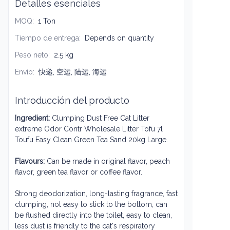
Detalles esenciales
MOQ
:
1 Ton
Tiempo de entrega
:
Depends on quantity
Peso neto
:
2.5 kg
Envío
:
快递, 空运, 陆运, 海运
Introducción del producto
Ingredient:
Clumping Dust Free Cat Litter
extreme Odor Contr Wholesale Litter Tofu 7l
Toufu Easy Clean Green Tea Sand 20kg Large
.
Flavours:
Can be made in original flavor, peach
flavor, green tea flavor or coffee flavor.
Strong deodorization, long-lasting fragrance, fast
clumping, not easy to stick to the bottom, can
be flushed directly into the toilet, easy to clean,
less dust is friendly to the cat's respiratory