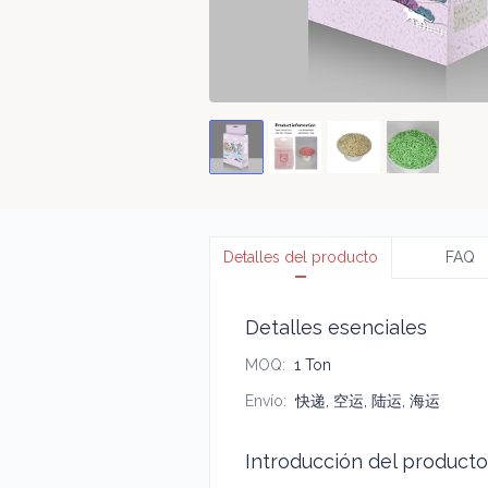
Detalles del producto
FAQ
Detalles esenciales
MOQ
:
1 Ton
Envío
:
快递, 空运, 陆运, 海运
Introducción del producto