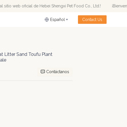
sitio web oficial de Hebei Shengxi Pet Food Co., Ltd.!
¡Bienvenido
 de Hebei Shengxi Pet Food Co., Ltd.!
Español
Contact Us
t Litter Sand Toufu Plant
ale
Contáctanos