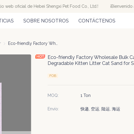
o web oficial de Hebei Shengxi Pet Food Co., Ltd.!
¡Bienvenido al 
¡Bienvenido al sitio web oficial
ICIAS
SOBRE NOSOTROS
CONTÁCTENOS
gatos
r
Cat Litter
Eco-friendly Factory Wholesale Bulk Cat Litter Sand Toufu Plant Degradable Kitten Litter Cat Sand for Sale
Eco-friendly Factory Wholesale Bulk Ca
Degradable Kitten Litter Cat Sand for S
FOB
MOQ
:
1 Ton
Envío
:
快递, 空运, 陆运, 海运