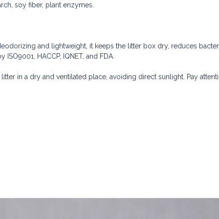
rch, soy fiber, plant enzymes.
odorizing and lightweight, it keeps the litter box dry, reduces bacter
d by ISO9001, HACCP, IQNET, and FDA.
litter in a dry and ventilated place, avoiding direct sunlight. Pay attent